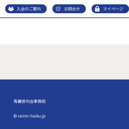
入会のご案内
お問合せ
マイページ
青麗俳句会事務局
© seirei-haiku.jp