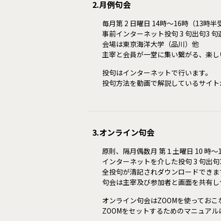
2.月例句会
毎月第 2 日曜日 14時～16時（13時
事前インターネット投句 3 句出句3 句
会場は東京海洋大学（品川）他
主宰と会員が一堂に集い繋がる、楽し
投句はインターネットで行います。
投句方法を動画で解説しているサイト
3.オンライン句会
原則、隔月偶数月 第１土曜日 10 時～1
インターネットを介した投句 3 句出句3
全投句が清記されダウンロードできま
句会は主宰及び参加者と画面を共有し
オンライン句会はZOOMを使っておこ
ZOOMをセットするためのマニュアル