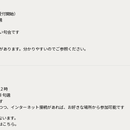
半受付開始）
選
い句会です
があります。分かりやすいのでご参照ください。
2 時
 句選
す
つつ、インターネット接続があれば、お好きな場所から参加可能です
ないます。
はこちら。