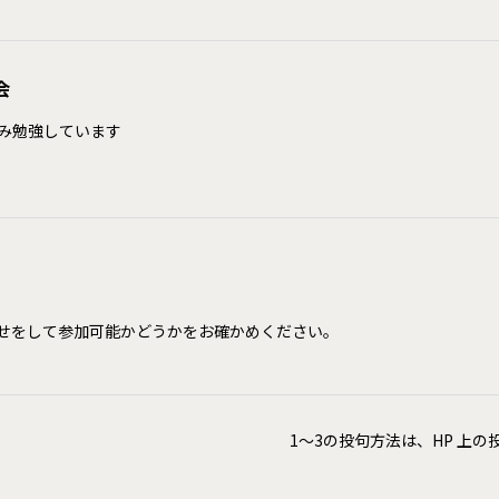
会
み勉強しています
せをして参加可能かどうかをお確かめください。
1～3の投句方法は、HP 上