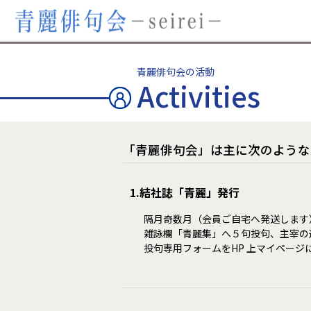
青麗俳句会の活動
Activities
「青麗俳句会」は主に次のような
1.結社誌「青麗」発行
隔月奇数月（会員ご自宅へ発送します
雑詠欄「青麗集」へ５句投句、主宰の
投句専用フォームをHP 上マイページ